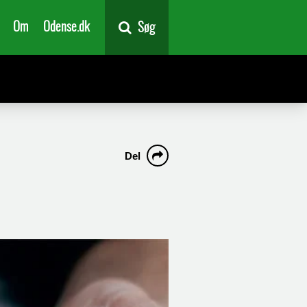
Om
Odense.dk
Søg
Del