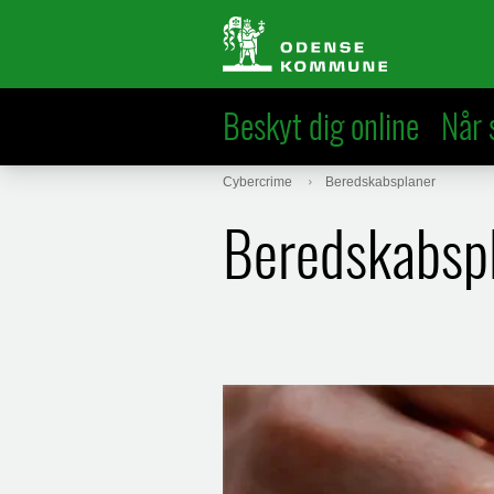
Beskyt dig online
Når 
Cybercrime
Beredskabsplaner
Beredskabsp