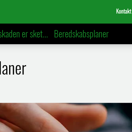
Kontakt
skaden er sket...
Beredskabsplaner
laner