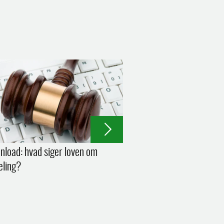
wnload: hvad siger loven om
deling?