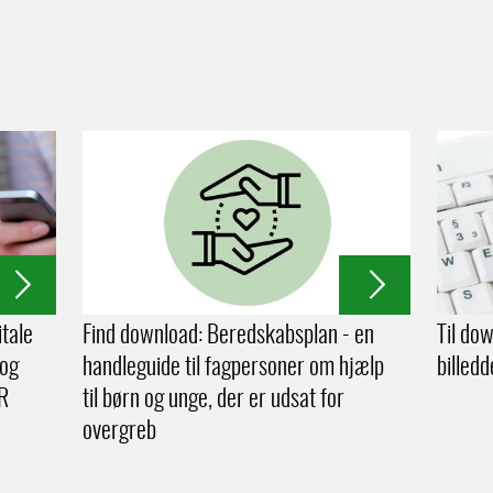
itale
Find download: Beredskabsplan - en
Til do
 og
handleguide til fagpersoner om hjælp
billed
R
til børn og unge, der er udsat for
overgreb