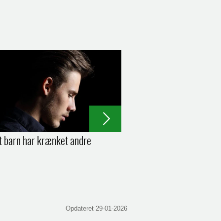
it barn har krænket andre
Opdateret 29-01-2026