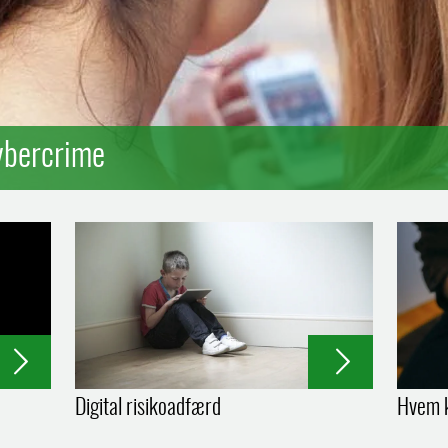
ybercrime
Digital risikoadfærd
Hvem k