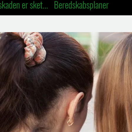
skaden er sket...
Beredskabsplaner