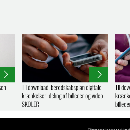
sen
Til download: beredskabsplan digitale
Til do
krænkelser, deling af billeder og video
krænke
SKOLER
bille