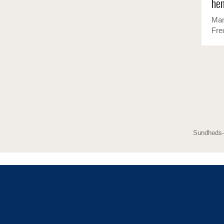
hen
Man
Fre
Sundheds-