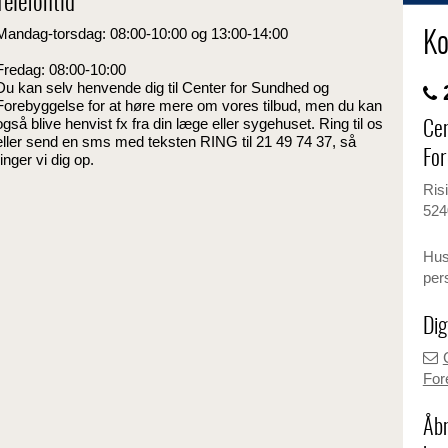
Telefontid
Mandag-torsdag: 08:00-10:00 og 13:00-14:00
Ko
Fredag: 08:00-10:00
Du kan selv henvende dig til Center for Sundhed og
2
Forebyggelse for at høre mere om vores tilbud, men du kan
også blive henvist fx fra din læge eller sygehuset. Ring til os
Cen
eller send en sms med teksten RING til 21 49 74 37, så
For
ringer vi dig op.
Ris
524
Husk
per
Dig
For
Åbn