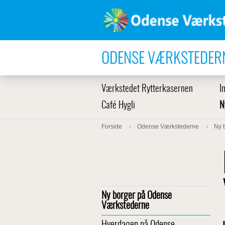
ODENSE VÆRKSTEDER
Værkstedet Rytterkasernen
I
Café Hygli
N
Forside
Odense Værkstederne
Ny 
Ny borger på Odense
Værkstederne