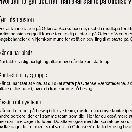
Hvordan forgår det, når man skal starte på Odense
Førtidspension
For at kunne starte på Odense Værkstederne, skal du modtage førti
førtidspension og godt kunne tænke dig at starte på Odense Værksteder
sagsbehandler
din hjemkommune for at få en bevilling til at starte 
Når du har plads
Kontakter vi dig hurtigt, og aftaler hvornår du kan starte op.
Kontakt din nye gruppe
Når du har fået at vide, at du skal starte på Odense Værkstederne, sk
aftale et tidspunkt, hvor du kan komme på besøg.
Besøg i dit nye team
Når du kommer på besøg i dit nye team, møder du din nye kontaktper
andre borgere, der er i samme team som dig. Her får du også mere at
hvordan hverdagen forløber. Du aftaler også med din kontaktperson, hv
hvilke dage du fremover skal være på Odense Værkstederne og hvad t