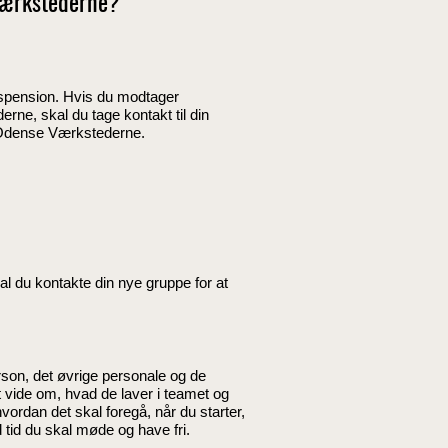
 Værkstederne?
dspension.
Hvis du modtager
ne, skal du tage kontakt til din
på Odense Værkstederne.
al du kontakte din nye gruppe for at
son, det øvrige personale og de
 vide om, hvad de laver i teamet og
ordan det skal foregå, når du starter,
id du skal møde og have fri.