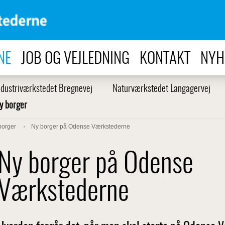
NE
JOB OG VEJLEDNING
KONTAKT
NYH
ndustriværkstedet Bregnevej
Naturværkstedet Langagervej
y borger
borger
Ny borger på Odense Værkstederne
Ny borger på Odense
Værkstederne