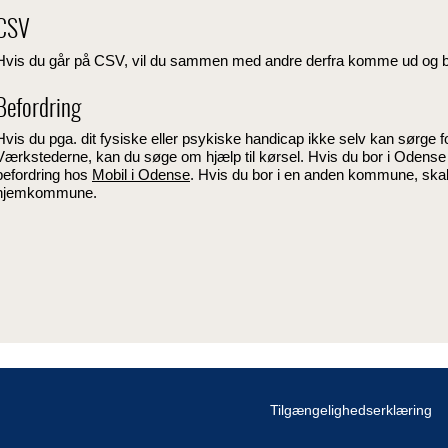
CSV
Hvis du går på CSV, vil du sammen med andre derfra komme ud og
Befordring
Hvis du pga. dit fysiske eller psykiske handicap ikke selv kan sørge fo
Værkstederne, kan du søge om hjælp til kørsel. Hvis du bor i Oden
befordring hos
Mobil i Odense
. Hvis du bor i en anden kommune, skal
hjemkommune.
Tilgængelighedserklæring