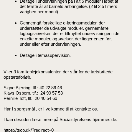
Deltage i undervisningen på i alt 5 moduler i løbet af
det første år af barnets anbringelse. (2 til 2,5 timers
varighed per modul).
Gennemgå forskellige e-læringsmoduler, der
understøtter de udvalgte moduler, gennemføre
logbogs-øvelser, der er tilknyttet undervisningen i de
enkelte moduler, og øvelser, der ligger enten før,
under eller efter undervisningen.
Deltage i temasupervision.
Vi er 3 familieplejekonsulenter, der står for de tætstøttede
opstartsforløb.
Signe Bjerring, tlf.: 40 22 86 46
Klavs Osborn, tlf.: 24 90 57 53
Pernille Toft, tlf.: 20 40 54 69
Har I spørgsmål , er I velkomne til at kontakte os.
I kan desuden læse mere på Socialstyrelsens hjemmeside:
https://tsop.dk/?redirect=0