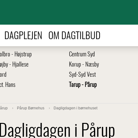
DAGPLEJEN
OM DAGTILBUD
olbro - Højstrup
Centrum Syd
øjby - Hjallese
Korup - Næsby
ord
Syd-Syd Vest
ct. Hans
Tarup - Pårup
Pårup
Pårup Børnehus
Dagligdagen i børnehuset
Dagligdagen i Pårup