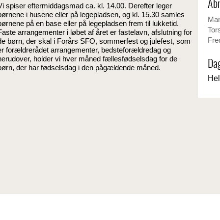
Åbn
Vi spiser eftermiddagsmad ca. kl. 14.00. Derefter leger
børnene i husene eller på legepladsen, og kl. 15.30 samles
Man
børnene på en base eller på legepladsen frem til lukketid.
Tor
Faste arrangementer i løbet af året er fastelavn, afslutning for
Fre
de børn, der skal i Forårs SFO, sommerfest og julefest, som
er forældrerådet arrangementer, bedsteforældredag og
herudover, holder vi hver måned fællesfødselsdag for de
Dag
børn, der har fødselsdag i den pågældende måned.
Hel