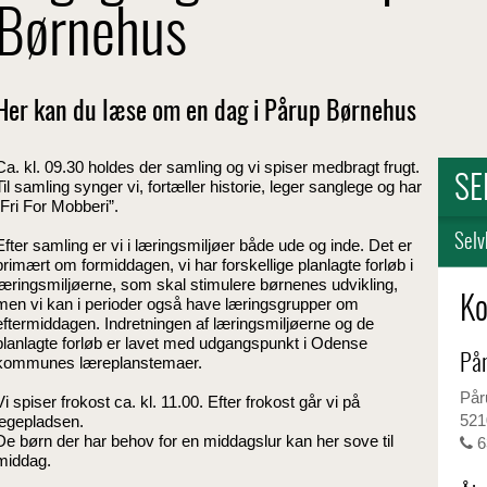
Børnehus
Her kan du læse om en dag i Pårup Børnehus
Ca. kl. 09.30 holdes der samling og vi spiser medbragt frugt.
SE
Til samling synger vi, fortæller historie, leger sanglege og har
”Fri For Mobberi”.
Selv
Efter samling er vi i læringsmiljøer både ude og inde. Det er
primært om formiddagen, vi har forskellige planlagte forløb i
læringsmiljøerne, som skal stimulere børnenes udvikling,
men vi kan i perioder også have læringsgrupper om
Ko
eftermiddagen. Indretningen af læringsmiljøerne og de
planlagte forløb er lavet med udgangspunkt i Odense
På
kommunes læreplanstemaer.
Pår
Vi spiser frokost ca. kl. 11.00. Efter frokost går vi på
521
legepladsen.
De børn der har behov for en middagslur kan her sove til
6
middag.