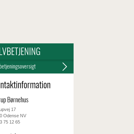
LVBETJENING
betjeningsoversigt
ntaktinformation
rup Børnehus
upvej 17
0 Odense NV
3 75 12 65