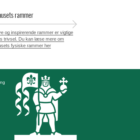
husets rammer
ive og inspirerende rammer er vigtige
ns trivsel. Du kan læse mere om
sets fysiske rammer her
ing