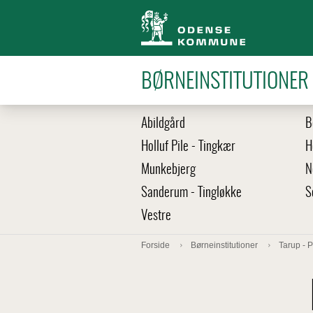
BØRNEINSTITUTIONER
Abildgård
B
Holluf Pile - Tingkær
H
Munkebjerg
N
Sanderum - Tingløkke
S
Vestre
Forside
Børneinstitutioner
Tarup - 