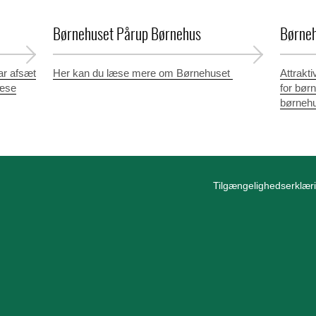
Børnehuset Pårup Børnehus
Børne
ar afsæt
Her kan du læse mere om Børnehuset
Attrakt
læse
for bør
børnehu
Tilgængelighedserklær