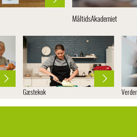
MåltidsAkademiet
Gæstekok
Verden