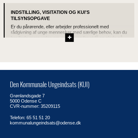
INDSTILLING, VISITATION OG KUI'S
TILSYNSOPGAVE
Er du pårørende, eller arbejder professionelt med
rådgivning af unge mennesker med særlige behov, kan du
her finde mere viden om processen for at få en plads på
en stu, og om vores opgave med at føre tilsyn med stu-
uddannelserne.
Den Kommunale Ungeindsats (KUI)
Grønlandsgade 7
5000 Odense C
CVR-nummer: 35209115
Telefon: 65 51 51 20
kommunalungeindsats@odense.dk