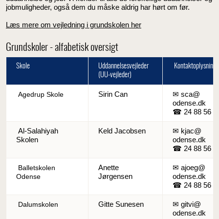
jobmuligheder, også dem du måske aldrig har hørt om før.
Læs mere om vejledning i grundskolen her
Grundskoler - alfabetisk oversigt
Skole
Uddannelsesvejleder
Kontaktoplysninge
(UU-vejleder)
Sirin Can
✉ sca@
Agedrup Skole
odense.dk
☎ 24 88 56 6
Al-Salahiyah
Keld Jacobsen
✉ kjac@
Skolen
odense.dk
☎ 24 88 56 5
Anette
✉ ajoeg@
Balletskolen
Jørgensen
odense.dk
Odense
☎ 24 88 56 6
Gitte Sunesen
✉ gitvi@
Dalumskolen
odense.dk