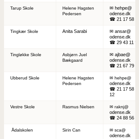
✉ hehpe@
Tarup Skole
Helene Hagsten
odense.dk
Pedersen
☎ 21 17 58 1
Anita Sarabi
✉ ansar@
Tingkær Skole
odense.dk
☎ 29 43 11 9
✉ ajbae@
Tingløkke Skole
Asbjørn Juel
odense.dk
Bækgaard
☎ 21 67 79 2
Ubberud Skole
Helene Hagsten
✉ hehpe@
odense.dk
Pedersen
☎ 21 17 58
12
Vestre Skole
Rasmus Nielsen
✉ raknj@
odense.dk
☎ 24 88 56 7
Ådalskolen
Sirin Can
✉ sca@
odense.dk