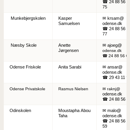
☎ 24 88 56
75
Munkebjergskolen
Kasper
✉ krsam@
Samuelsen
odense.dk
☎ 24 88 56
77
Næsby Skole
Anette
✉ ajoeg@
Jørgensen
odense.dk
☎ 24 88 56 6
Odense Friskole
Anita Sarabi
✉ ansar@
odense.dk
☎ 29 43 11 9
Odense Privatskole
Rasmus Nielsen
✉ raknj@
odense.dk
☎ 24 88 56 7
Odinskolen
Moustapha Abou
✉ malo@
Taha
odense.dk
☎ 24 88 56
59