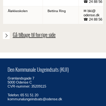
☎ 24 88 56 6
✉ bki@
Åløkkeskolen
Bettina Ring
odense.dk
☎ 24 88 56 7
Gå tilbage til forrige side
Den Kommunale Ungeindsats (KUI)
Grønlandsgade 7
5000 Odense C
CVR-nummer: 35209115
Telefon: 65 51 51 20
kommunalungeindsats@odense.dk