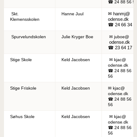
☎ 24 88 56 5
✉ hanmj@
Skt.
Hanne Juul
odense.dk
Klemensskolen
☎ 24 66 34 2
Spurvelundskolen
Julie Kryger Boe
✉ juboe@
odense.dk
☎ 23 64 17 2
Stige Skole
Keld Jacobsen
✉ kjac@
odense.dk
☎ 24 88 56
56
Stige Friskole
Keld Jacobsen
✉ kjac@
odense.dk
☎ 24 88 56
56
Søhus Skole
Keld Jacobsen
✉ kjac@
odense.dk
☎ 24 88 56
56