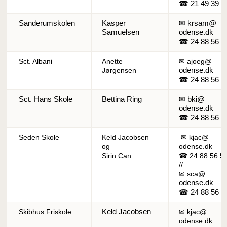
☎ 21 49 39 1
Sanderumskolen
Kasper
✉ krsam@
Samuelsen
odense.dk
☎ 24 88 56 7
Sct. Albani
Anette
✉ ajoeg@
odense.dk
Jørgensen
☎ 24 88 56 6
Sct. Hans Skole
Bettina Ring
✉ bki@
odense.dk
☎ 24 88 56 7
Seden Skole
Keld Jacobsen
✉ kjac@
og
odense.dk
Sirin Can
☎ 24 88 56 5
//
✉ sca@
odense.dk
☎ 24 88 56 6
Keld Jacobsen
Skibhus Friskole
✉ kjac@
odense.dk