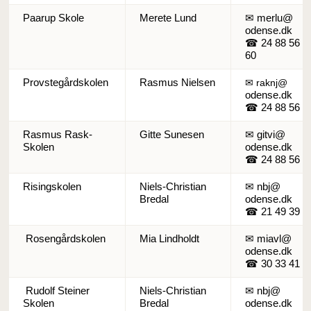
Paarup Skole
Merete Lund
✉ merlu@
odense.dk
☎ 24 88 56
60
Provstegårdskolen
Rasmus Nielsen
✉ raknj@
odense.dk
☎ 24 88 56 7
Rasmus Rask-
Gitte Sunesen
✉ gitvi@
Skolen
odense.dk
☎ 24 88 56 8
Risingskolen
Niels-Christian
✉ nbj@
Bredal
odense.dk
☎ 21 49 39 1
Rosengårdskolen
Mia Lindholdt
✉ miavl@
odense.dk
☎ 30 33 41 8
Rudolf Steiner
Niels-Christian
✉ nbj@
Skolen
Bredal
odense.dk