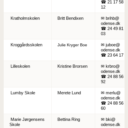
☎ 21 17 58
12
Kratholmskolen
Britt Bendixen
✉ brihb@
odense.dk
☎ 24 49 81
03
Kroggårdsskolen
✉ juboe@
Julie Kryger Boe
odense.dk
☎ 23 64 17 2
Lilleskolen
Kristine Brorsen
✉ krbro@
odense.dk
☎ 24 88 56
92
Lumby Skole
Merete Lund
✉ merlu@
odense.dk
☎ 24 88 56
60
Marie Jørgensens
Bettina Ring
✉ bki@
Skole
odense.dk