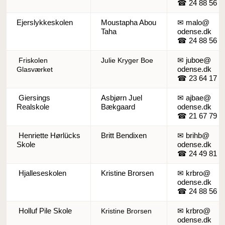
☎ 24 88 56 8
Ejerslykkeskolen
Moustapha Abou
✉ malo@
Taha
odense.dk
☎ 24 88 56 5
✉ juboe@
Friskolen
Julie Kryger Boe
odense.dk
Glasværket
☎ 23 64 17 2
Giersings
Asbjørn Juel
✉ ajbae@
Realskole
Bækgaard
odense.dk
☎ 21 67 79 2
Henriette Hørlücks
Britt Bendixen
✉ brihb@
Skole
odense.dk
☎ 24 49 81 0
Hjalleseskolen
Kristine Brorsen
✉ krbro@
odense.dk
☎ 24 88 56 9
Holluf Pile Skole
✉ krbro@
Kristine Brorsen
odense.dk