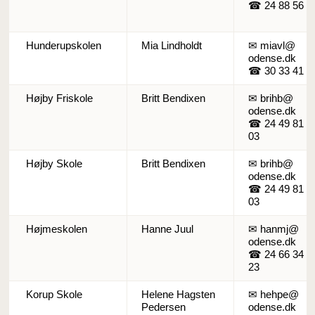
☎ 24 88 56 9
Hunderupskolen
Mia Lindholdt
✉ miavl@
odense.dk
☎ 30 33 41 8
Højby Friskole
Britt Bendixen
✉ brihb@
odense.dk
☎ 24 49 81
03
Højby Skole
Britt Bendixen
✉ brihb@
odense.dk
☎ 24 49 81
03
Højmeskolen
Hanne Juul
✉ hanmj@
odense.dk
☎ 24 66 34
23
Korup Skole
Helene Hagsten
✉ hehpe@
Pedersen
odense.dk