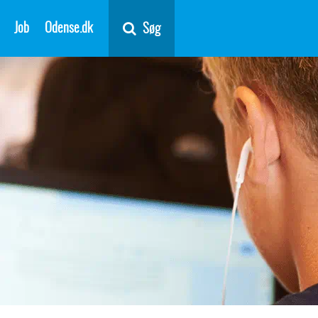
Job
Odense.dk
Søg