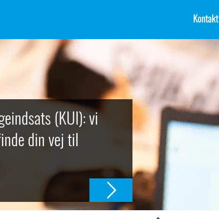
Kontakt
indsats (KUI): vi
nde din vej til