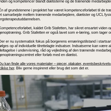
viden og kompetencer blandt diætisterne og de trænende medarbejde
Én af grundstenene i projektet har været kompetenceforløbet til de tr
et samarbejde mellem trænende medarbejdere, diætister og UCL fysi
ergoterapeutuddannelsen.
Kompetenceforløbet, kaldet Grib Stafetten, har sikret ensartet viden 
genoptræning. Grib Stafetten er også lavet som e-læring, som tager 
Der er nu systematisk fokus på borgerens ernæringstilstand i startsam
følges op af individuelle tilrettelagte indsatser. Indsatserne kan være 
deltagelse i undervisning, råd og vejledning af den trænende medarbejd
genoptræningscentret eller forløb med en diætist.
Du kan finde alle vores materialer – pjecer, plakater, eventsbeskrivel
klikke her
. Bliv gerne inspireret eller brug det som det er.