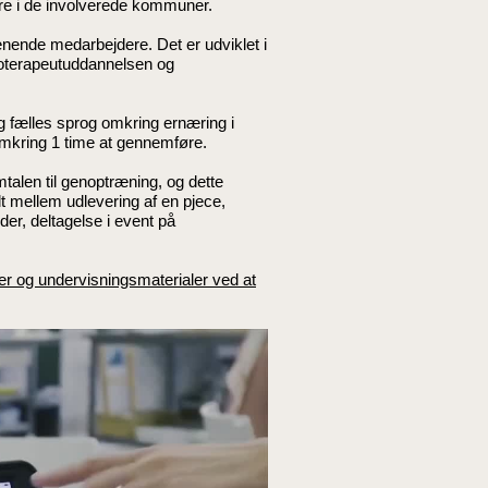
re i de involverede kommuner.
ænende medarbejdere. Det er udviklet i
oterapeutuddannelsen og
og fælles sprog omkring ernæring i
omkring 1 time at gennemføre.
talen til genoptræning, og dette
alt mellem udlevering af en pjece,
er, deltagelse i event på
ser og undervisningsmaterialer ved at