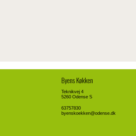
Byens Køkken
Teknikvej 4
5260 Odense S
63757830
byenskoekken@odense.dk