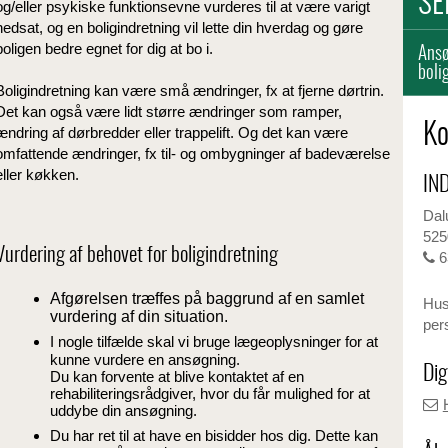
SE
og/eller psykiske funktionsevne vurderes til at være varigt
nedsat, og en boligindretning vil lette din hverdag og gøre
boligen bedre egnet for dig at bo i.
Ansø
boli
Boligindretning kan være små ændringer, fx at fjerne dørtrin.
Det kan også være lidt større ændringer som ramper,
Ko
ændring af dørbredder eller trappelift. Og det kan være
omfattende ændringer, fx til- og ombygninger af badeværelse
eller køkken.
IN
Dal
525
Vurdering af behovet for boligindretning
6
Afgørelsen træffes på baggrund af en samlet
Husk
vurdering af din situation.
per
I nogle tilfælde skal vi bruge lægeoplysninger for at
kunne vurdere en ansøgning.
Dig
Du kan forvente at blive kontaktet af en
rehabiliteringsrådgiver, hvor du får mulighed for at
uddybe din ansøgning.
Du har ret til at have en bisidder hos dig. Dette kan