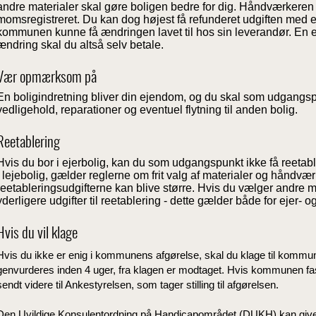
andre materialer skal gøre boligen bedre for dig. Håndværkere
momsregistreret. Du kan dog højest få refunderet udgiften med et
kommunen kunne få ændringen lavet til hos sin leverandør. En e
ændring skal du altså selv betale.
Vær opmærksom på
En boligindretning bliver din ejendom, og du skal som udgangspunk
vedligehold, reparationer og eventuel flytning til anden bolig.
Reetablering
Hvis du bor i ejerbolig, kan du som udgangspunkt ikke få reetabl
i lejebolig, gælder reglerne om frit valg af materialer og håndvær
reetableringsudgifterne kan blive større. Hvis du vælger andre ma
yderligere udgifter til reetablering - dette gælder både for ejer- og
Hvis du vil klage
Hvis du ikke er enig i kommunens afgørelse, skal du klage til kommun
genvurderes inden 4 uger, fra klagen er modtaget. Hvis kommunen fast
sendt videre til Ankestyrelsen, som tager stilling til afgørelsen.
Den Uvildige Konsulentordning på Handicapområdet (DUKH) kan give di