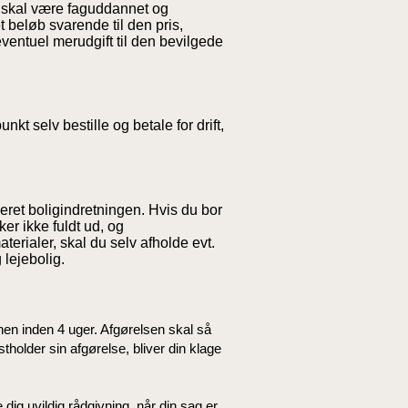
n skal være faguddannet og
 beløb svarende til den pris,
ventuel merudgift til den bevilgede
t selv bestille og betale for drift,
eret boligindretningen. Hvis du bor
ker ikke fuldt ud, og
terialer, skal du selv afholde evt.
 lejebolig.
en inden 4 uger. Afgørelsen skal så
holder sin afgørelse, bliver din klage
g uvildig rådgivning, når din sag er