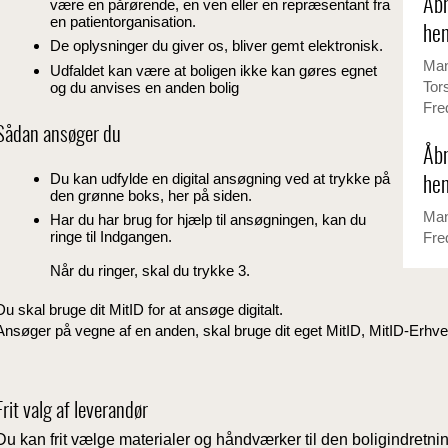
Åbn
være en pårørende, en ven eller en repræsentant fra
en patientorganisation.
hen
De oplysninger du giver os, bliver gemt elektronisk.
Man
Udfaldet kan være at boligen ikke kan gøres egnet
Tor
og du anvises en anden bolig
Fre
Sådan ansøger du
Åbn
Du kan udfylde en digital ansøgning ved at trykke på
hen
den grønne boks, her på siden.
Man
Har du har brug for hjælp til ansøgningen, kan du
ringe til Indgangen.
Fre
Når du ringer, skal du trykke 3.
Du skal bruge dit MitID for at ansøge digitalt.
Ansøger på vegne af en anden, skal bruge dit eget MitID, MitID-Erhver
Frit valg af leverandør
Du kan frit vælge materialer og håndværker til den boligindretning