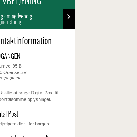
LVBETJENING
g om nødvendig
gindretning
ntaktinformation
DGANGEN
umvej 95 B
0 Odense SV
3 75 25 75
 altid at bruge Digital Post til
sonfølsomme oplysninger.
ital Post
Hjælpemidler - for borgere