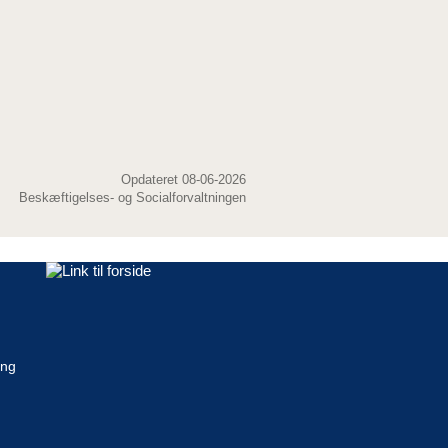
Opdateret 08-06-2026
Beskæftigelses- og Socialforvaltningen
ing