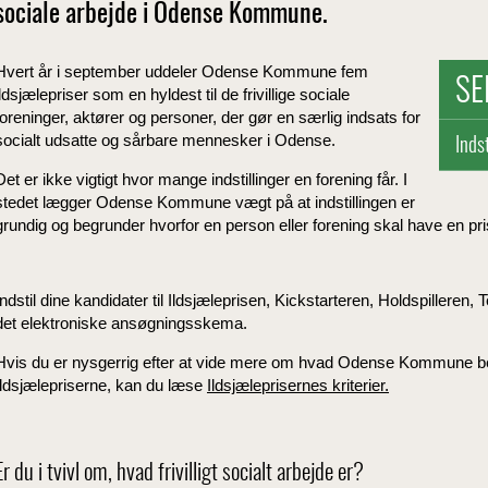
sociale arbejde i Odense Kommune.
Hvert år i september uddeler Odense Kommune fem
SE
ildsjælepriser som en hyldest til de frivillige sociale
foreninger, aktører og personer, der gør en særlig indsats for
socialt udsatte og sårbare mennesker i Odense.
Indst
Det er ikke vigtigt hvor mange indstillinger en forening får. I
stedet lægger Odense Kommune vægt på at indstillingen er
grundig og begrunder hvorfor en person eller forening skal have en pri
Indstil dine kandidater til Ildsjæleprisen, Kickstarteren, Holdspilleren
det elektroniske ansøgningsskema.
Hvis du er nysgerrig efter at vide mere om hvad Odense Kommune be
Ildsjælepriserne, kan du læse
Ildsjæleprisernes kriterier.
Er du i tvivl om, hvad frivilligt socialt arbejde er?