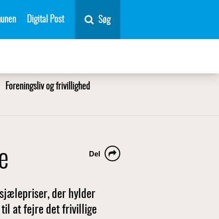
unen
Digital Post
Søg
Foreningsliv og frivillighed
ne
Del
sjælepriser, der hylder
il at fejre det frivillige