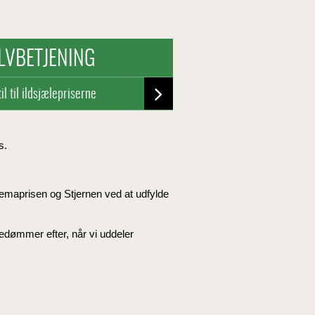
LVBETJENING
il til ildsjælepriserne
s.
, Temaprisen og Stjernen ved at udfylde
dømmer efter, når vi uddeler