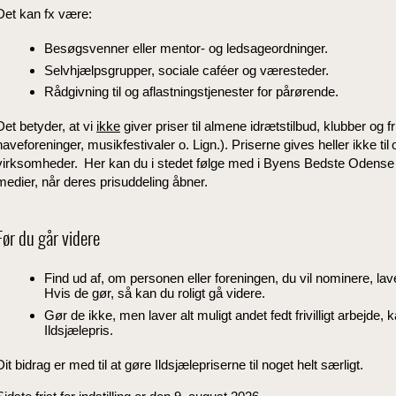
Det kan fx være:
Besøgsvenner eller mentor- og ledsageordninger.
Selvhjælpsgrupper, sociale caféer og væresteder.
Rådgivning til og aflastningstjenester for pårørende.
Det betyder, at vi
ikke
giver priser til almene idrætstilbud, klubber og fr
haveforeninger, musikfestivaler o. Lign.). Priserne gives heller ikke til o
virksomheder. Her kan du i stedet følge med i Byens Bedste Odense (t
medier, når deres prisuddeling åbner.
Før du går videre
Find ud af, om personen eller foreningen, du vil nominere, laver 
Hvis de gør, så kan du roligt gå videre.
Gør de ikke, men laver alt muligt andet fedt frivilligt arbejde, 
Ildsjælepris.
Dit bidrag er med til at gøre Ildsjælepriserne til noget helt særligt.