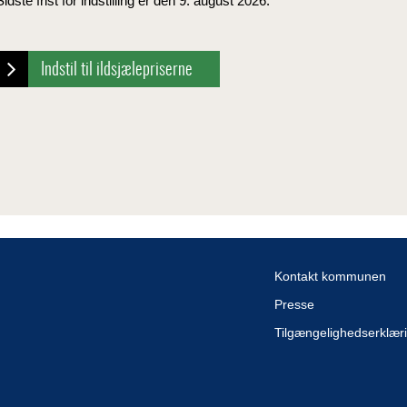
Sidste frist for indstilling er den 9. august 2026.
Indstil til ildsjælepriserne
Kontakt kommunen
Presse
Tilgængelighedserklær