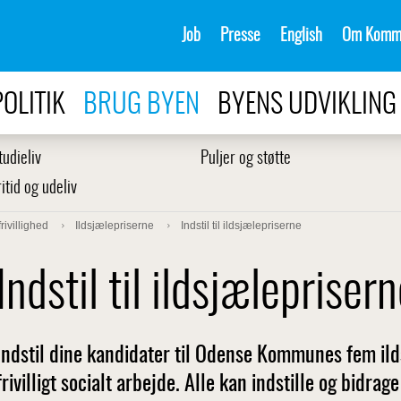
Job
Presse
English
Om Komm
POLITIK
BRUG BYEN
BYENS UDVIKLING
tudieliv
Puljer og støtte
ritid og udeliv
rivillighed
Ildsjælepriserne
Indstil til ildsjælepriserne
Indstil til ildsjælepriser
Indstil dine kandidater til Odense Kommunes fem ild
frivilligt socialt arbejde. Alle kan indstille og bidrage t